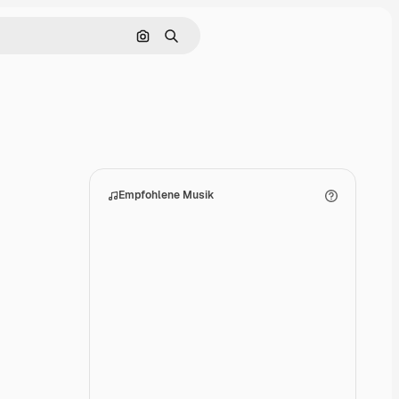
Nach Bild suchen
Suchen
Empfohlene Musik