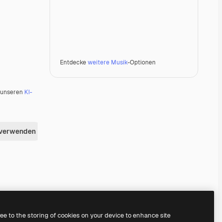
Entdecke
weitere Musik
-Optionen
u unseren
KI-
 verwenden
Premium
Premium
Generiert von KI
Premium
Premium
Generiert von KI
ree to the storing of cookies on your device to enhance site