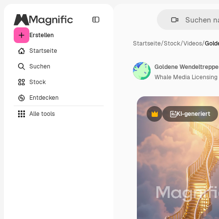
Erstellen
Startseite
/
Stock
/
Videos
/
Gold
Startseite
Suchen
Goldene Wendeltreppe
Whale Media Licensing
Stock
Entdecken
Alle tools
KI-generiert
Premium