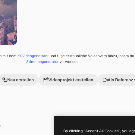
os mit dem
KI-Videogenerator
und füge erstaunliche Voiceovers hinzu, indem d
Stimmengenerator
verwendest
Neu erstellen
Videoprojekt erstellen
Als Referenz
h
Premium
Premium
Generiert von KI
By clicking “Accept All Cookies”, you ag