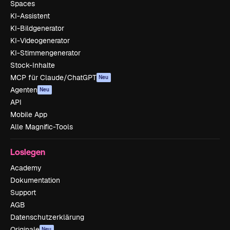
Spaces
KI-Assistent
KI-Bildgenerator
KI-Videogenerator
KI-Stimmengenerator
Stock-Inhalte
MCP für Claude/ChatGPT
Neu
Agenten
Neu
API
Mobile App
Alle Magnific-Tools
Loslegen
Academy
Dokumentation
Support
AGB
Datenschutzerklärung
Originale
Neu