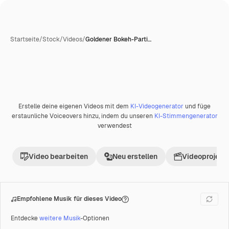
Startseite
/
Stock
/
Videos
/
Goldener Bokeh-Parti…
Erstelle deine eigenen Videos mit dem
KI-Videogenerator
und füge
Premium
erstaunliche Voiceovers hinzu, indem du unseren
KI-Stimmengenerator
verwendest
Video bearbeiten
Neu erstellen
Videoprojekt 
Empfohlene Musik für dieses Video
Entdecke
weitere Musik
-Optionen