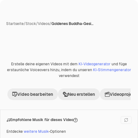
Startseite
/
Stock
/
Videos
/
Goldenes Buddha-Gesi…
Erstelle deine eigenen Videos mit dem
KI-Videogenerator
und füge
Premium
erstaunliche Voiceovers hinzu, indem du unseren
KI-Stimmengenerator
verwendest
Video bearbeiten
Neu erstellen
Videoprojekt 
Empfohlene Musik für dieses Video
Entdecke
weitere Musik
-Optionen