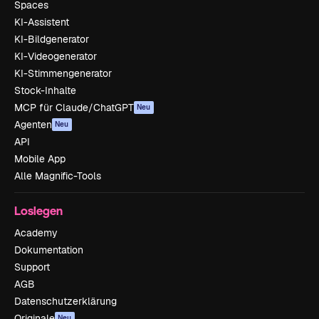
Spaces
KI-Assistent
KI-Bildgenerator
KI-Videogenerator
KI-Stimmengenerator
Stock-Inhalte
MCP für Claude/ChatGPT
Neu
Agenten
Neu
API
Mobile App
Alle Magnific-Tools
Loslegen
Academy
Dokumentation
Support
AGB
Datenschutzerklärung
Originale
Neu