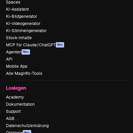
Spaces
KI-Assistent
KI-Bildgenerator
KI-Videogenerator
KI-Stimmengenerator
Stock-Inhalte
MCP für Claude/ChatGPT
Neu
Agenten
Neu
API
Mobile App
Alle Magnific-Tools
Loslegen
Academy
Dokumentation
Support
AGB
Datenschutzerklärung
Originale
Neu