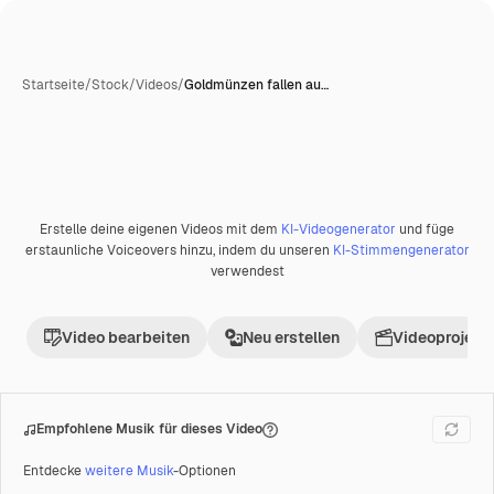
Startseite
/
Stock
/
Videos
/
Goldmünzen fallen au…
Erstelle deine eigenen Videos mit dem
KI-Videogenerator
und füge
Premium
erstaunliche Voiceovers hinzu, indem du unseren
KI-Stimmengenerator
verwendest
Video bearbeiten
Neu erstellen
Videoprojekt 
Empfohlene Musik für dieses Video
Entdecke
weitere Musik
-Optionen