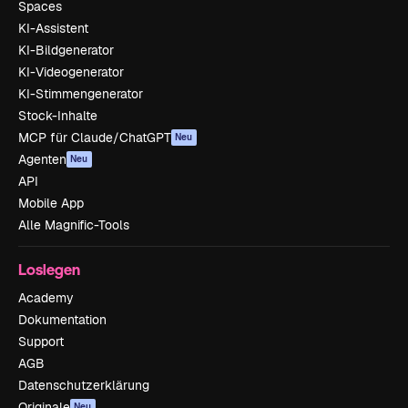
Spaces
KI-Assistent
KI-Bildgenerator
KI-Videogenerator
KI-Stimmengenerator
Stock-Inhalte
MCP für Claude/ChatGPT
Neu
Agenten
Neu
API
Mobile App
Alle Magnific-Tools
Loslegen
Academy
Dokumentation
Support
AGB
Datenschutzerklärung
Originale
Neu