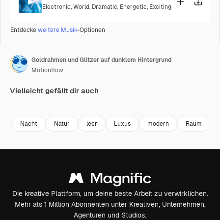
Electronic
,
World
,
Dramatic
,
Energetic
,
Exciting
Entdecke
weitere Musik
-Optionen
Goldrahmen und Glitzer auf dunklem Hintergrund
Motionflow
Vielleicht gefällt dir auch
Premium
Premium
Premium
Premium
Nacht
Natur
leer
Luxus
modern
Raum
Die kreative Plattform, um deine beste Arbeit zu verwirklichen.
Mehr als 1 Million Abonnenten unter Kreativen, Unternehmen,
Agenturen und Studios.