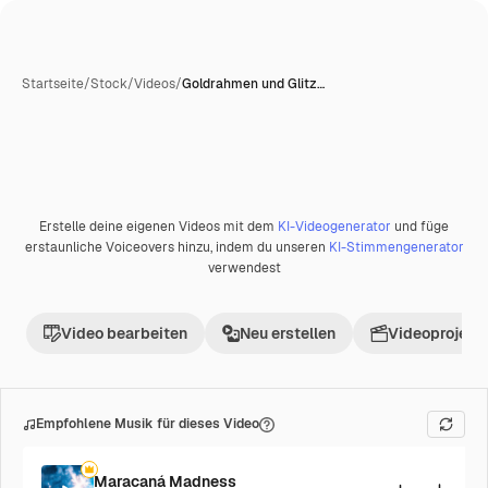
Startseite
/
Stock
/
Videos
/
Goldrahmen und Glitz…
Erstelle deine eigenen Videos mit dem
KI-Videogenerator
und füge
Premium
erstaunliche Voiceovers hinzu, indem du unseren
KI-Stimmengenerator
verwendest
Video bearbeiten
Neu erstellen
Videoprojekt 
Empfohlene Musik für dieses Video
Maracaná Madness