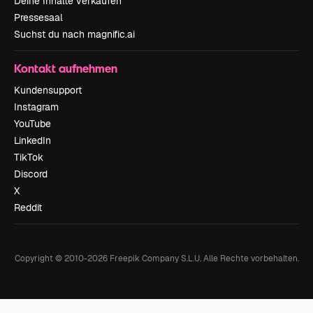
Deine Inhalte verkaufen
Pressesaal
Suchst du nach magnific.ai
Kontakt aufnehmen
Kundensupport
Instagram
YouTube
LinkedIn
TikTok
Discord
X
Reddit
Copyright © 2010-
2026
Freepik Company S.L.U.
Alle Rechte vorbehalten
.