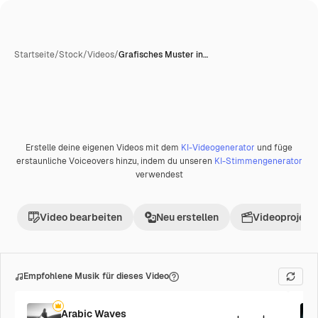
Startseite
/
Stock
/
Videos
/
Grafisches Muster in…
Erstelle deine eigenen Videos mit dem
KI-Videogenerator
und füge
Premium
erstaunliche Voiceovers hinzu, indem du unseren
KI-Stimmengenerator
verwendest
Video bearbeiten
Neu erstellen
Videoprojekt 
Empfohlene Musik für dieses Video
Arabic Waves