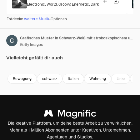
Electronic
,
World
,
Groovy
,
Energetic
,
Dark
Entdecke
weitere Musik
-Optionen
Grafisches Muster in Schwarz-Weiß mit stroboskopischem und hypnotischem Effekt, das sich vergrößert und dann wieder verkleinert.
Getty Images
Vielleicht gefällt dir auch
Premium
Premium
Premium
Premium
Bewegung
schwarz
Italien
Wohnung
Linie
mo
Die kreative Plattform, um deine beste Arbeit zu verwirklichen.
Mehr als 1 Million Abonnenten unter Kreativen, Unternehmen,
Agenturen und Studios.