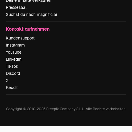
Deine Inhalte verkaufen
Pressesaal
Suchst du nach magnific.ai
Kontakt aufnehmen
Kundensupport
Instagram
YouTube
LinkedIn
TikTok
Discord
X
Reddit
Copyright © 2010-
2026
Freepik Company S.L.U.
Alle Rechte vorbehalten
.