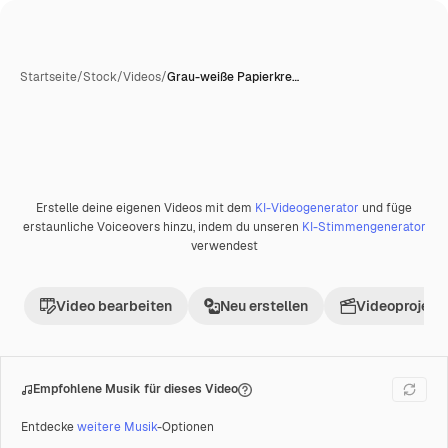
Startseite
/
Stock
/
Videos
/
Grau-weiße Papierkre…
Erstelle deine eigenen Videos mit dem
KI-Videogenerator
und füge
Premium
erstaunliche Voiceovers hinzu, indem du unseren
KI-Stimmengenerator
verwendest
Video bearbeiten
Neu erstellen
Videoprojekt 
Empfohlene Musik für dieses Video
Entdecke
weitere Musik
-Optionen