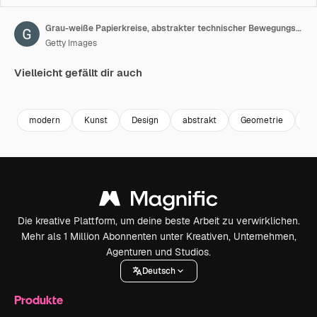
Grau-weiße Papierkreise, abstrakter technischer Bewegungshintergrund
Getty Images
Vielleicht gefällt dir auch
Premium
Premium
Premium
Premium
modern
Kunst
Design
abstrakt
Geometrie
fu
Die kreative Plattform, um deine beste Arbeit zu verwirklichen.
Mehr als 1 Million Abonnenten unter Kreativen, Unternehmen,
Agenturen und Studios.
Deutsch
Produkte