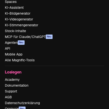
Spaces
KI-Assistent
KI-Bildgenerator
KI-Videogenerator
KI-Stimmengenerator
Stock-Inhalte
MCP für Claude/ChatGPT
Neu
Agenten
Neu
API
Mobile App
Alle Magnific-Tools
Loslegen
Academy
Dokumentation
Support
AGB
Datenschutzerklärung
Originale
Neu