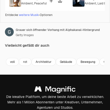
Ambient
,
Peaceful
Ambient
,
Laid Bac
Entdecke
weitere Musik
-Optionen
Grauer sich öffnender Vorhang mit Alphakanal-Hintergrund
Getty Images
Vielleicht gefällt dir auch
Premium
Premium
Generiert von KI
Premium
Premium
Generiert v
voll
rot
Architektur
Gebäude
Bewegung
Grü
Die kreative Plattform, um deine beste Arbeit zu verwirklichen.
Mehr als 1 Million Abonnenten unter Kreativen, Unternehmen,
Agenturen und Studios.