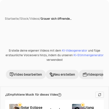
Startseite
/
Stock
/
Videos
/
Grauer sich öffnende…
Erstelle deine eigenen Videos mit dem
KI-Videogenerator
und füge
Premium
erstaunliche Voiceovers hinzu, indem du unseren
KI-Stimmengenerator
verwendest
Video bearbeiten
Neu erstellen
Videoprojekt 
Empfohlene Musik für dieses Video
Solar Eclipse
Litang