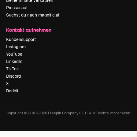
Deine Inhalte verkaufen
Pressesaal
Suchst du nach magnific.ai
Kontakt aufnehmen
Kundensupport
Instagram
YouTube
LinkedIn
TikTok
Discord
X
Reddit
Copyright © 2010-
2026
Freepik Company S.L.U.
Alle Rechte vorbehalten
.