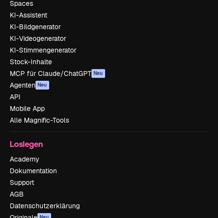
Spaces
KI-Assistent
KI-Bildgenerator
KI-Videogenerator
KI-Stimmengenerator
Stock-Inhalte
MCP für Claude/ChatGPT
Neu
Agenten
Neu
API
Mobile App
Alle Magnific-Tools
Loslegen
Academy
Dokumentation
Support
AGB
Datenschutzerklärung
Originale
Neu