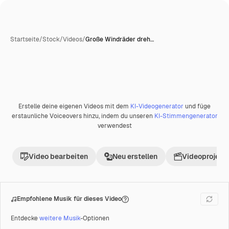
Startseite
/
Stock
/
Videos
/
Große Windräder dreh…
Erstelle deine eigenen Videos mit dem
KI-Videogenerator
und füge
Premium
erstaunliche Voiceovers hinzu, indem du unseren
KI-Stimmengenerator
verwendest
Video bearbeiten
Neu erstellen
Videoprojekt 
Empfohlene Musik für dieses Video
Entdecke
weitere Musik
-Optionen