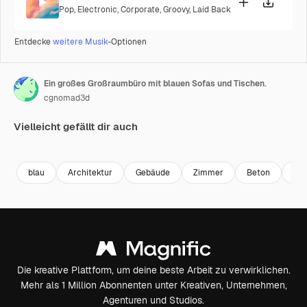
Pop
,
Electronic
,
Corporate
,
Groovy
,
Laid Back
Entdecke
weitere Musik
-Optionen
Ein großes Großraumbüro mit blauen Sofas und Tischen.
cgnomad3d
Vielleicht gefällt dir auch
Premium
Premium
Generiert von KI
Premium
Premium
Generiert v
blau
Architektur
Gebäude
Zimmer
Beton
Inn
Die kreative Plattform, um deine beste Arbeit zu verwirklichen.
Mehr als 1 Million Abonnenten unter Kreativen, Unternehmen,
Agenturen und Studios.