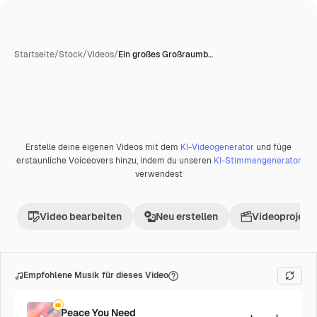
Startseite
/
Stock
/
Videos
/
Ein großes Großraumb…
KI-generiert
Erstelle deine eigenen Videos mit dem
KI-Videogenerator
und füge
Premium
erstaunliche Voiceovers hinzu, indem du unseren
KI-Stimmengenerator
verwendest
Video bearbeiten
Neu erstellen
Videoprojekt 
Empfohlene Musik für dieses Video
Peace You Need