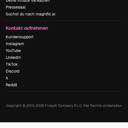
Deine Inhalte verkaufen
Pressesaal
Suchst du nach magnific.ai
Kontakt aufnehmen
Kundensupport
Instagram
YouTube
LinkedIn
TikTok
Discord
X
Reddit
Copyright © 2010-
2026
Freepik Company S.L.U.
Alle Rechte vorbehalten
.