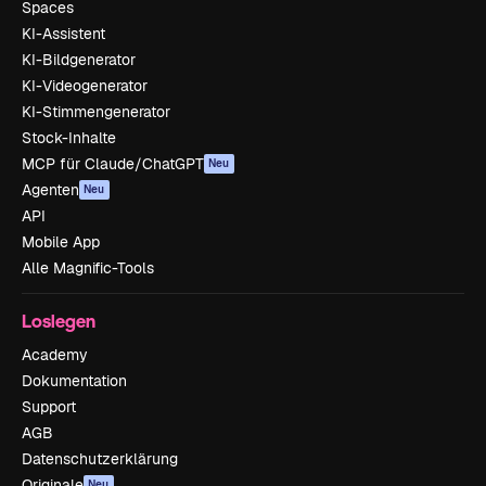
Spaces
KI-Assistent
KI-Bildgenerator
KI-Videogenerator
KI-Stimmengenerator
Stock-Inhalte
MCP für Claude/ChatGPT
Neu
Agenten
Neu
API
Mobile App
Alle Magnific-Tools
Loslegen
Academy
Dokumentation
Support
AGB
Datenschutzerklärung
Originale
Neu