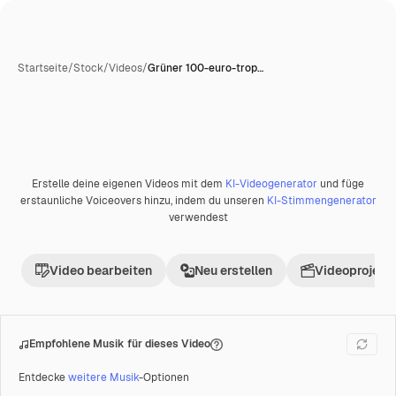
Startseite
/
Stock
/
Videos
/
Grüner 100-euro-trop…
Erstelle deine eigenen Videos mit dem
KI-Videogenerator
und füge
Premium
erstaunliche Voiceovers hinzu, indem du unseren
KI-Stimmengenerator
verwendest
Video bearbeiten
Neu erstellen
Videoprojekt 
Empfohlene Musik für dieses Video
Entdecke
weitere Musik
-Optionen