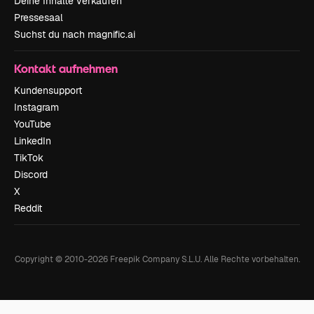
Deine Inhalte verkaufen
Pressesaal
Suchst du nach magnific.ai
Kontakt aufnehmen
Kundensupport
Instagram
YouTube
LinkedIn
TikTok
Discord
X
Reddit
Copyright © 2010-
2026
Freepik Company S.L.U.
Alle Rechte vorbehalten
.