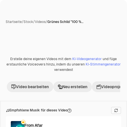
Startseite
/
Stock
/
Videos
/
Grünes Schild "100 %…
Erstelle deine eigenen Videos mit dem
KI-Videogenerator
und füge
Premium
erstaunliche Voiceovers hinzu, indem du unseren
KI-Stimmengenerator
verwendest
Video bearbeiten
Neu erstellen
Videoprojekt 
Empfohlene Musik für dieses Video
From Afar