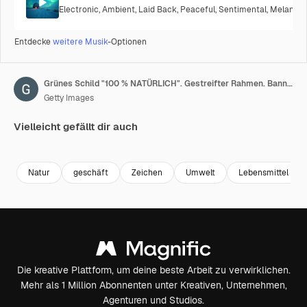
Electronic
,
Ambient
,
Laid Back
,
Peaceful
,
Sentimental
,
Melancho
Entdecke
weitere Musik
-Optionen
Grünes Schild "100 % NATÜRLICH". Gestreifter Rahmen. Banner isoliert auf weißem Hintergrund. Motion Graphic
Getty Images
Vielleicht gefällt dir auch
Premium
Premium
Premium
Premium
Natur
geschäft
Zeichen
Umwelt
Lebensmittel
Die kreative Plattform, um deine beste Arbeit zu verwirklichen.
Mehr als 1 Million Abonnenten unter Kreativen, Unternehmen,
Agenturen und Studios.