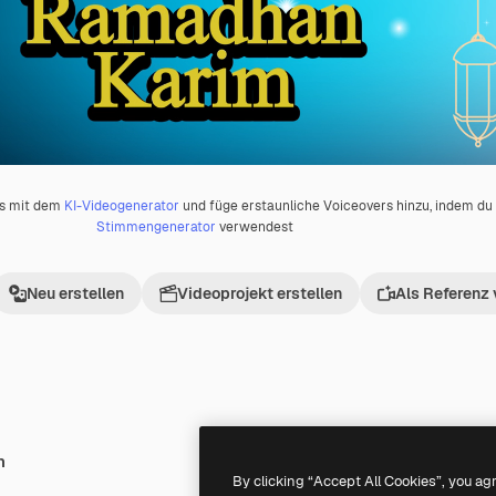
os mit dem
KI-Videogenerator
und füge erstaunliche Voiceovers hinzu, indem d
Stimmengenerator
verwendest
Neu erstellen
Videoprojekt erstellen
Als Referenz
h
Premium
Premium
By clicking “Accept All Cookies”, you ag