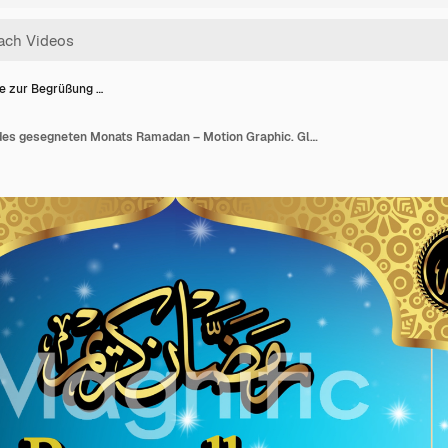
e zur Begrüßung …
Grüße zur Begrüßung des gesegneten Monats Ramadan – Motion Graphic. Glänzendes Gold mit dunkelblauem Hintergrund