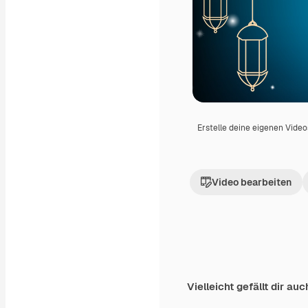
Erstelle deine eigenen Vide
Video bearbeiten
Vielleicht gefällt dir auc
Premium
Premium