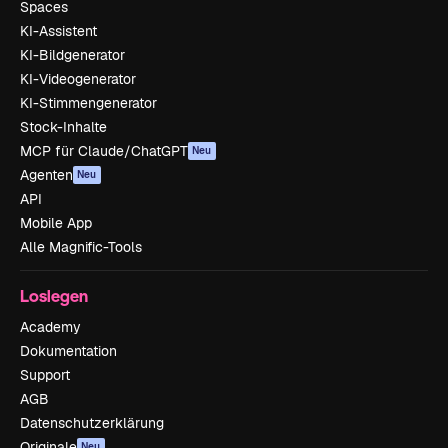
Spaces
KI-Assistent
KI-Bildgenerator
KI-Videogenerator
KI-Stimmengenerator
Stock-Inhalte
MCP für Claude/ChatGPT
Neu
Agenten
Neu
API
Mobile App
Alle Magnific-Tools
Loslegen
Academy
Dokumentation
Support
AGB
Datenschutzerklärung
Originale
Neu