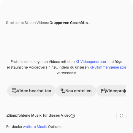
Startseite
/
Stock
/
Videos
/
Gruppe von Geschäfts…
Erstelle deine eigenen Videos mit dem
KI-Videogenerator
und füge
Premium
erstaunliche Voiceovers hinzu, indem du unseren
KI-Stimmengenerator
verwendest
Video bearbeiten
Neu erstellen
Videoprojekt 
Empfohlene Musik für dieses Video
Entdecke
weitere Musik
-Optionen