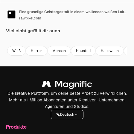
Eine gruselige Geistergestalt in einem wallenden weißen Laken, aufgenommen aus einer tiefen Kameraperspektive, erinnert an einen Klassiker.
rawpixel.com
Vielleicht gefällt dir auch
Premium
Premium
Generiert von KI
Premium
Premium
Generiert v
Weiß
Horror
Mensch
Haunted
Halloween
gru
Die kreative Plattform, um deine beste Arbeit zu verwirklichen.
Mehr als 1 Million Abonnenten unter Kreativen, Unternehmen,
Agenturen und Studios.
Deutsch
Produkte