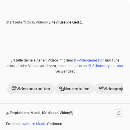
Startseite
/
Stock
/
Videos
/
Eine gruselige Geist…
KI-generiert
Erstelle deine eigenen Videos mit dem
KI-Videogenerator
und füge
Premium
erstaunliche Voiceovers hinzu, indem du unseren
KI-Stimmengenerator
verwendest
Video bearbeiten
Neu erstellen
Videoprojekt 
Empfohlene Musik für dieses Video
Entdecke
weitere Musik
-Optionen