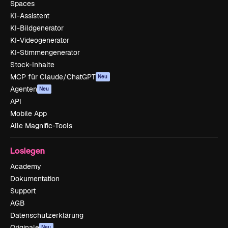
Spaces
KI-Assistent
KI-Bildgenerator
KI-Videogenerator
KI-Stimmengenerator
Stock-Inhalte
MCP für Claude/ChatGPT
Neu
Agenten
Neu
API
Mobile App
Alle Magnific-Tools
Loslegen
Academy
Dokumentation
Support
AGB
Datenschutzerklärung
Originale
Neu