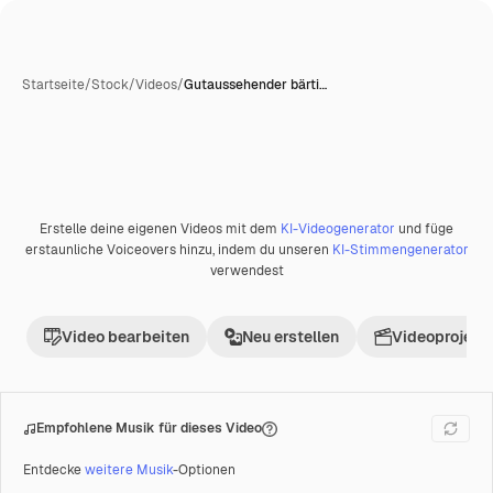
Startseite
/
Stock
/
Videos
/
Gutaussehender bärti…
Erstelle deine eigenen Videos mit dem
KI-Videogenerator
und füge
Premium
erstaunliche Voiceovers hinzu, indem du unseren
KI-Stimmengenerator
verwendest
Video bearbeiten
Neu erstellen
Videoprojekt 
Empfohlene Musik für dieses Video
Entdecke
weitere Musik
-Optionen