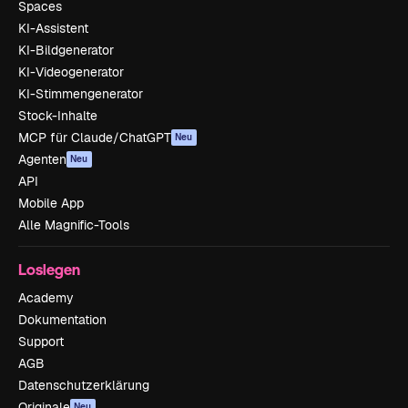
Spaces
KI-Assistent
KI-Bildgenerator
KI-Videogenerator
KI-Stimmengenerator
Stock-Inhalte
MCP für Claude/ChatGPT
Neu
Agenten
Neu
API
Mobile App
Alle Magnific-Tools
Loslegen
Academy
Dokumentation
Support
AGB
Datenschutzerklärung
Originale
Neu