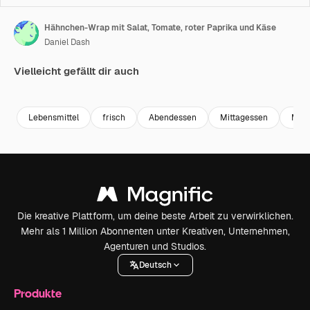
Hähnchen-Wrap mit Salat, Tomate, roter Paprika und Käse
Daniel Dash
Vielleicht gefällt dir auch
Premium
Premium
Generiert von KI
Premium
Premium
Generiert v
Lebensmittel
frisch
Abendessen
Mittagessen
Mahl
Die kreative Plattform, um deine beste Arbeit zu verwirklichen.
Mehr als 1 Million Abonnenten unter Kreativen, Unternehmen,
Agenturen und Studios.
Deutsch
Produkte