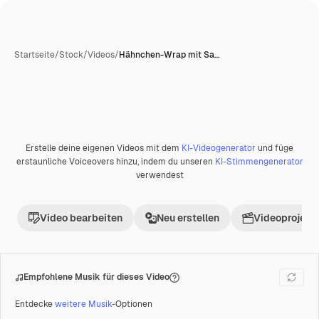
Startseite
/
Stock
/
Videos
/
Hähnchen-Wrap mit Sa…
Erstelle deine eigenen Videos mit dem
KI-Videogenerator
und füge
Premium
erstaunliche Voiceovers hinzu, indem du unseren
KI-Stimmengenerator
verwendest
Video bearbeiten
Neu erstellen
Videoprojekt 
Empfohlene Musik für dieses Video
Entdecke
weitere Musik
-Optionen