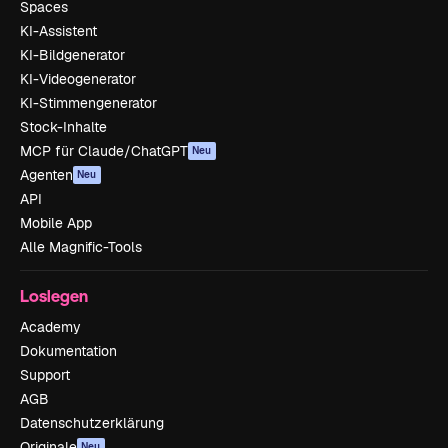
Spaces
KI-Assistent
KI-Bildgenerator
KI-Videogenerator
KI-Stimmengenerator
Stock-Inhalte
MCP für Claude/ChatGPT
Neu
Agenten
Neu
API
Mobile App
Alle Magnific-Tools
Loslegen
Academy
Dokumentation
Support
AGB
Datenschutzerklärung
Originale
Neu