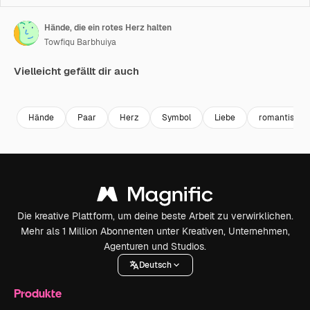
Hände, die ein rotes Herz halten
Towfiqu Barbhuiya
Vielleicht gefällt dir auch
Premium
Premium
Premium
Premium
Hände
Paar
Herz
Symbol
Liebe
romantisch
Die kreative Plattform, um deine beste Arbeit zu verwirklichen.
Mehr als 1 Million Abonnenten unter Kreativen, Unternehmen,
Agenturen und Studios.
Deutsch
Produkte