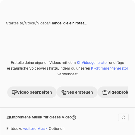
Startseite
/
Stock
/
Videos
/
Hände, die ein rotes…
Erstelle deine eigenen Videos mit dem
KI-Videogenerator
und füge
Premium
erstaunliche Voiceovers hinzu, indem du unseren
KI-Stimmengenerator
verwendest
Video bearbeiten
Neu erstellen
Videoprojekt 
Empfohlene Musik für dieses Video
Entdecke
weitere Musik
-Optionen