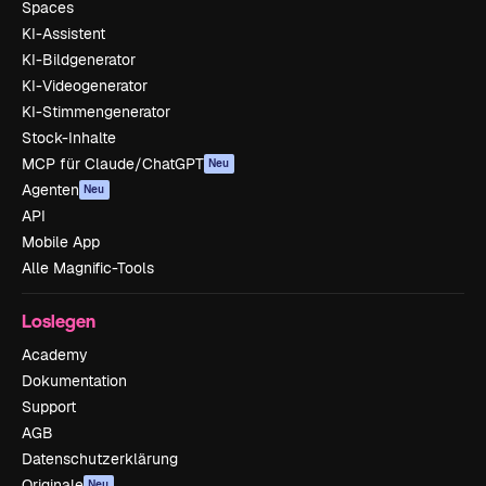
Spaces
KI-Assistent
KI-Bildgenerator
KI-Videogenerator
KI-Stimmengenerator
Stock-Inhalte
MCP für Claude/ChatGPT
Neu
Agenten
Neu
API
Mobile App
Alle Magnific-Tools
Loslegen
Academy
Dokumentation
Support
AGB
Datenschutzerklärung
Originale
Neu