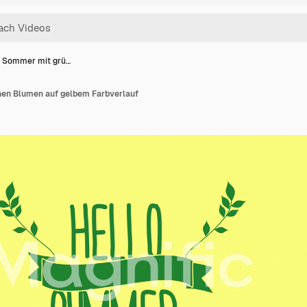
o Sommer mit grü…
nen Blumen auf gelbem Farbverlauf