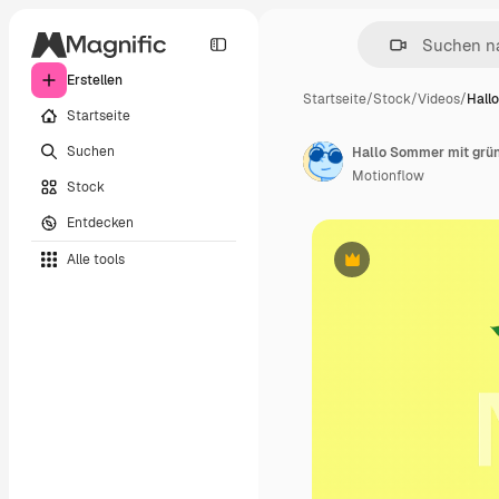
Erstellen
Startseite
/
Stock
/
Videos
/
Hall
Startseite
Suchen
Hallo Sommer mit grü
Motionflow
Stock
Entdecken
Alle tools
Premium