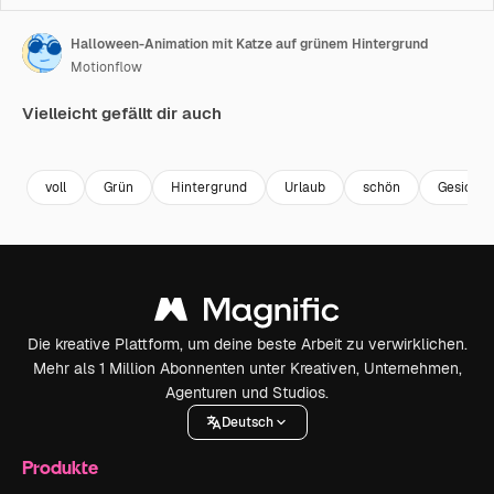
Halloween-Animation mit Katze auf grünem Hintergrund
Motionflow
Vielleicht gefällt dir auch
Premium
Premium
Generiert von KI
Premium
Premium
voll
Grün
Hintergrund
Urlaub
schön
Gesicht
Die kreative Plattform, um deine beste Arbeit zu verwirklichen.
Mehr als 1 Million Abonnenten unter Kreativen, Unternehmen,
Agenturen und Studios.
Deutsch
Produkte