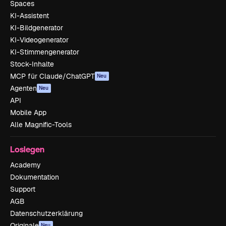
Spaces
KI-Assistent
KI-Bildgenerator
KI-Videogenerator
KI-Stimmengenerator
Stock-Inhalte
MCP für Claude/ChatGPT
Neu
Agenten
Neu
API
Mobile App
Alle Magnific-Tools
Loslegen
Academy
Dokumentation
Support
AGB
Datenschutzerklärung
Originale
Neu