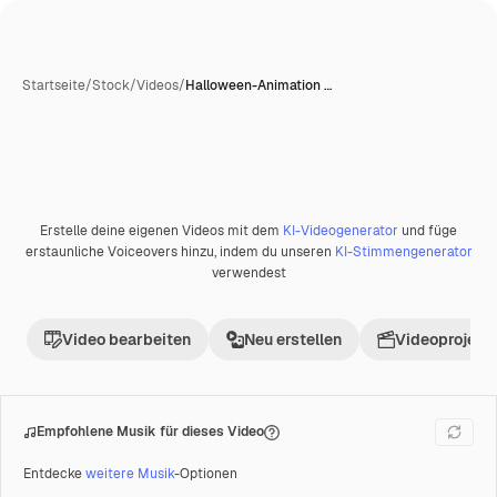
Startseite
/
Stock
/
Videos
/
Halloween-Animation …
Erstelle deine eigenen Videos mit dem
KI-Videogenerator
und füge
Premium
erstaunliche Voiceovers hinzu, indem du unseren
KI-Stimmengenerator
verwendest
Video bearbeiten
Neu erstellen
Videoprojekt 
Empfohlene Musik für dieses Video
Entdecke
weitere Musik
-Optionen