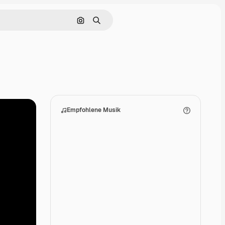
Nach Bild suchen
Suchen
Empfohlene Musik