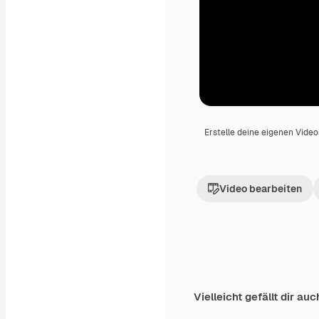
Erstelle deine eigenen Vide
Video bearbeiten
Vielleicht gefällt dir auc
Premium
Premium