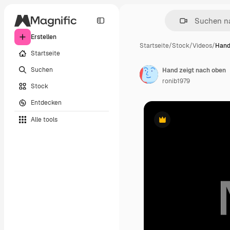
Erstellen
Startseite
/
Stock
/
Videos
/
Hand
Startseite
Suchen
Hand zeigt nach oben
ronib1979
Stock
Entdecken
Alle tools
Premium