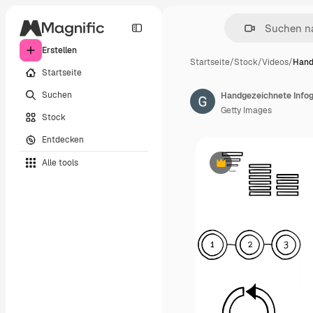
Erstellen
Startseite
/
Stock
/
Videos
/
Hand
Startseite
Suchen
Handgezeichnete Infog
Getty Images
Stock
Entdecken
Alle tools
Premium