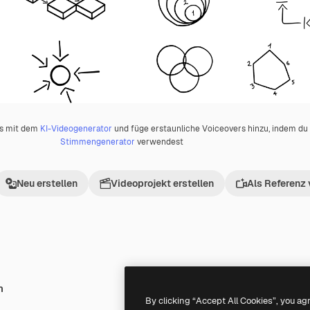
os mit dem
KI-Videogenerator
und füge erstaunliche Voiceovers hinzu, indem d
Stimmengenerator
verwendest
Neu erstellen
Videoprojekt erstellen
Als Referenz
h
Premium
Premium
By clicking “Accept All Cookies”, you ag