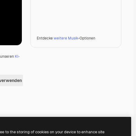
Entdecke
weitere Musik
-Optionen
u unseren
KI-
 verwenden
Premium
Premium
Premium
Premium
ree to the storing of cookies on your device to enhance site