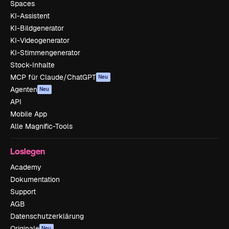
Spaces
KI-Assistent
KI-Bildgenerator
KI-Videogenerator
KI-Stimmengenerator
Stock-Inhalte
MCP für Claude/ChatGPT
Neu
Agenten
Neu
API
Mobile App
Alle Magnific-Tools
Loslegen
Academy
Dokumentation
Support
AGB
Datenschutzerklärung
Originale
Neu