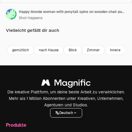
Happy blonde woman with ponytail spins on wooden chair putting hands up with joy against mirror in contemporary fitting room at home slow motion
Shot Happens
Vielleicht gefällt dir auch
Premium
Premium
Generiert von KI
Premium
Premium
Generiert v
gemütlich
nach Hause
Blick
Zimmer
Innere
Die kreative Plattform, um deine beste Arbeit zu verwirklichen.
Mehr als 1 Million Abonnenten unter Kreativen, Unternehmen,
Agenturen und Studios.
Deutsch
Produkte