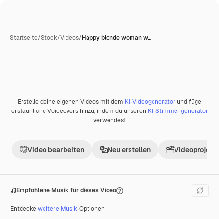
Startseite
/
Stock
/
Videos
/
Happy blonde woman w…
Erstelle deine eigenen Videos mit dem
KI-Videogenerator
und füge
Premium
erstaunliche Voiceovers hinzu, indem du unseren
KI-Stimmengenerator
verwendest
Video bearbeiten
Neu erstellen
Videoprojekt 
Empfohlene Musik für dieses Video
Entdecke
weitere Musik
-Optionen