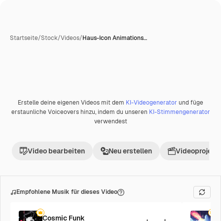
Startseite
/
Stock
/
Videos
/
Haus-Icon Animations…
Erstelle deine eigenen Videos mit dem
KI-Videogenerator
und füge
Premium
erstaunliche Voiceovers hinzu, indem du unseren
KI-Stimmengenerator
verwendest
Video bearbeiten
Neu erstellen
Videoprojekt 
Empfohlene Musik für dieses Video
Cosmic Funk
F