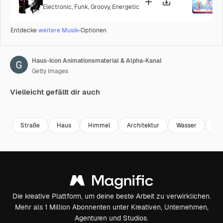
Electronic
,
Funk
,
Groovy
,
Energetic
P
Entdecke
weitere Musik
-Optionen
Haus-Icon Animationsmaterial & Alpha-Kanal
Getty Images
Vielleicht gefällt dir auch
Premium
Premium
Premium
Premium
Straße
Haus
Himmel
Architektur
Wasser
Ba
Die kreative Plattform, um deine beste Arbeit zu verwirklichen.
Mehr als 1 Million Abonnenten unter Kreativen, Unternehmen,
Agenturen und Studios.