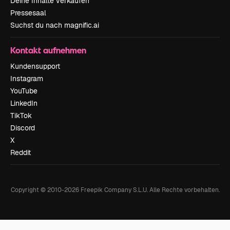
Deine Inhalte verkaufen
Pressesaal
Suchst du nach magnific.ai
Kontakt aufnehmen
Kundensupport
Instagram
YouTube
LinkedIn
TikTok
Discord
X
Reddit
Copyright © 2010-
2026
Freepik Company S.L.U.
Alle Rechte vorbehalten
.