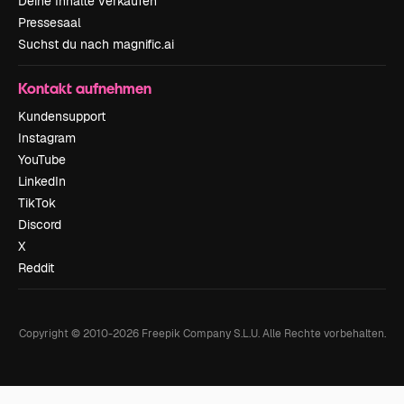
Deine Inhalte verkaufen
Pressesaal
Suchst du nach magnific.ai
Kontakt aufnehmen
Kundensupport
Instagram
YouTube
LinkedIn
TikTok
Discord
X
Reddit
Copyright © 2010-
2026
Freepik Company S.L.U.
Alle Rechte vorbehalten
.