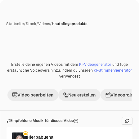
Startseite
/
Stock
/
Videos
/
Hautpflegeprodukte
Erstelle deine eigenen Videos mit dem
KI-Videogenerator
und füge
Premium
erstaunliche Voiceovers hinzu, indem du unseren
KI-Stimmengenerator
verwendest
Video bearbeiten
Neu erstellen
Videoprojekt 
Empfohlene Musik für dieses Video
Hierbabuena