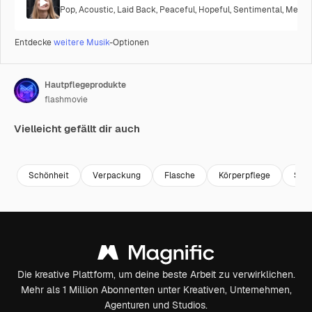
Pop
,
Acoustic
,
Laid Back
,
Peaceful
,
Hopeful
,
Sentimental
,
Melanc
Entdecke
weitere Musik
-Optionen
Hautpflegeprodukte
flashmovie
Vielleicht gefällt dir auch
Premium
Premium
Premium
Premium
Schönheit
Verpackung
Flasche
Körperpflege
Sah
Die kreative Plattform, um deine beste Arbeit zu verwirklichen.
Mehr als 1 Million Abonnenten unter Kreativen, Unternehmen,
Agenturen und Studios.