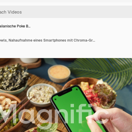
iianische Poke B…
Hawaiianische Poke Bowls, Nahaufnahme eines Smartphones mit Chroma-Greenscreen. Gekochtes Poke aus geschnittenem Gemüse, Meeresfrüchten und Grünzeug. Gesunde vegetarische Gerichte. Asiatisches veganes Rohkostgericht, Essstäbchen.