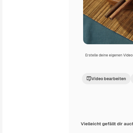
Erstelle deine eigenen Vide
Video bearbeiten
Vielleicht gefällt dir auc
Premium
Premium