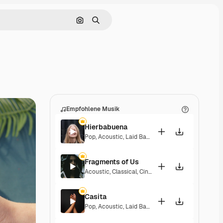
Nach Bild suchen
Suchen
Empfohlene Musik
Hierbabuena
Pop
,
Acoustic
,
Laid Back
,
Peaceful
,
Hopeful
,
Sent
Fragments of Us
Acoustic
,
Classical
,
Cinematic
,
Dramatic
,
Peacefu
Casita
Pop
,
Acoustic
,
Laid Back
,
Peaceful
,
Hopeful
,
Sent