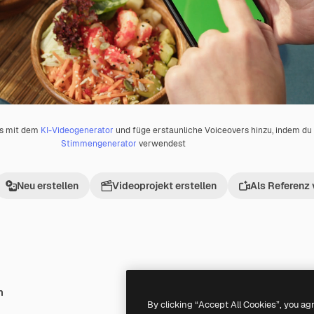
os mit dem
KI-Videogenerator
und füge erstaunliche Voiceovers hinzu, indem d
Stimmengenerator
verwendest
Neu erstellen
Videoprojekt erstellen
Als Referenz
h
Premium
Premium
By clicking “Accept All Cookies”, you ag