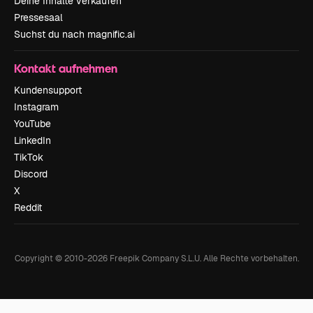
Deine Inhalte verkaufen
Pressesaal
Suchst du nach magnific.ai
Kontakt aufnehmen
Kundensupport
Instagram
YouTube
LinkedIn
TikTok
Discord
X
Reddit
Copyright © 2010-
2026
Freepik Company S.L.U.
Alle Rechte vorbehalten
.