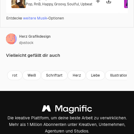
Pop
,
RnB
,
Happy
,
Groovy
,
Soulful
,
Upbeat
Entdecke
weitere Musik
-Optionen
Herz Grafikdesign
djvstock
Vielleicht gefällt dir auch
Premium
Premium
Premium
Premium
rot
Weiß
Schriftart
Herz
Liebe
Illustration
Die kreative Plattform, um deine beste Arbeit zu verwirklichen.
Mehr als 1 Million Abonnenten unter Kreativen, Unternehmen,
Agenturen und Studios.