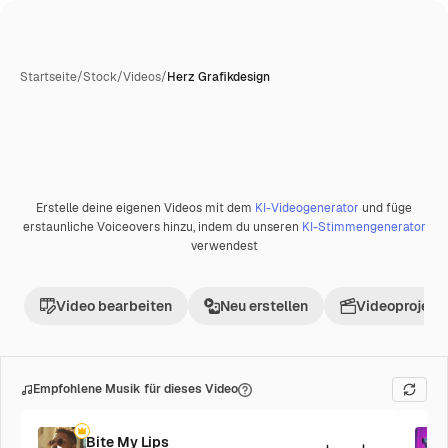
Startseite
/
Stock
/
Videos
/
Herz Grafikdesign
Erstelle deine eigenen Videos mit dem
KI-Videogenerator
und füge
Premium
erstaunliche Voiceovers hinzu, indem du unseren
KI-Stimmengenerator
verwendest
Video bearbeiten
Neu erstellen
Videoprojekt 
Empfohlene Musik für dieses Video
Bite My Lips