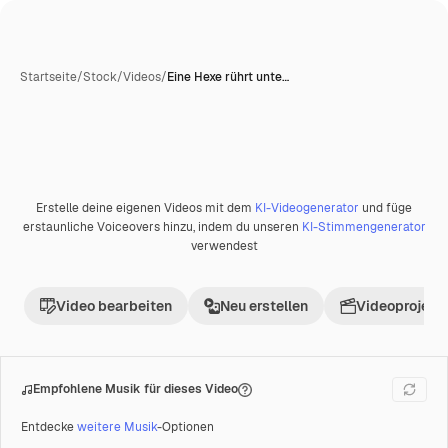
Startseite
/
Stock
/
Videos
/
Eine Hexe rührt unte…
Erstelle deine eigenen Videos mit dem
KI-Videogenerator
und füge
Premium
erstaunliche Voiceovers hinzu, indem du unseren
KI-Stimmengenerator
verwendest
Video bearbeiten
Neu erstellen
Videoprojekt 
Empfohlene Musik für dieses Video
Entdecke
weitere Musik
-Optionen