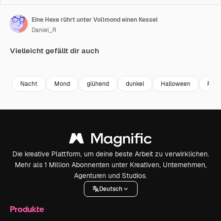
Eine Hexe rührt unter Vollmond einen Kessel
Daniel_R
Vielleicht gefällt dir auch
Premium
Premium
Generiert von KI
Premium
Premium
Generiert v
Nacht
Mond
glühend
dunkel
Halloween
Frau
Die kreative Plattform, um deine beste Arbeit zu verwirklichen.
Mehr als 1 Million Abonnenten unter Kreativen, Unternehmen,
Agenturen und Studios.
Deutsch
Produkte