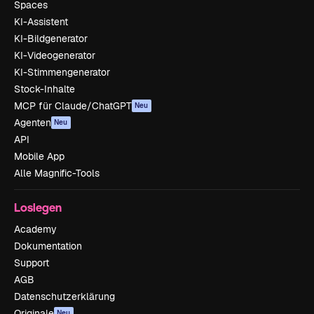
Spaces
KI-Assistent
KI-Bildgenerator
KI-Videogenerator
KI-Stimmengenerator
Stock-Inhalte
MCP für Claude/ChatGPT
Neu
Agenten
Neu
API
Mobile App
Alle Magnific-Tools
Loslegen
Academy
Dokumentation
Support
AGB
Datenschutzerklärung
Originale
Neu