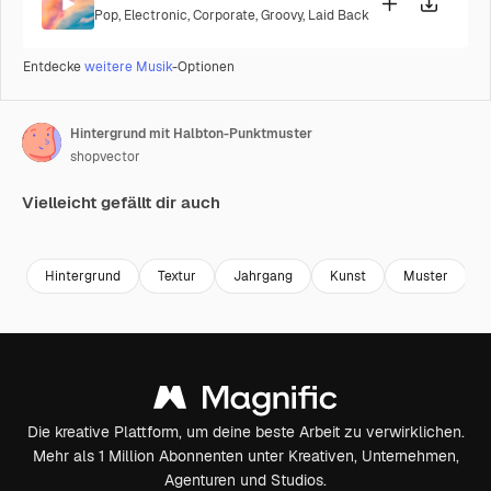
Pop
,
Electronic
,
Corporate
,
Groovy
,
Laid Back
Entdecke
weitere Musik
-Optionen
Hintergrund mit Halbton-Punktmuster
shopvector
Vielleicht gefällt dir auch
Premium
Premium
Premium
Premium
Hintergrund
Textur
Jahrgang
Kunst
Muster
I
Die kreative Plattform, um deine beste Arbeit zu verwirklichen.
Mehr als 1 Million Abonnenten unter Kreativen, Unternehmen,
Agenturen und Studios.