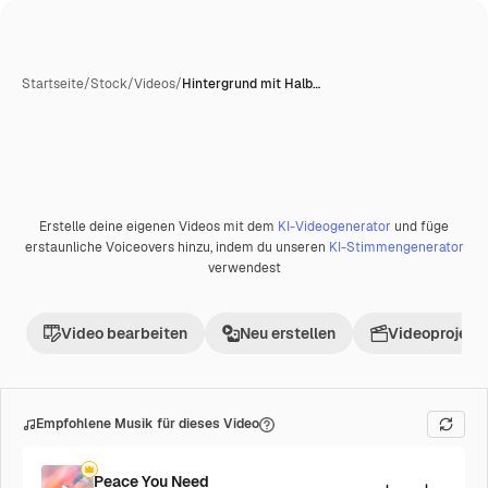
Startseite
/
Stock
/
Videos
/
Hintergrund mit Halb…
Erstelle deine eigenen Videos mit dem
KI-Videogenerator
und füge
Premium
erstaunliche Voiceovers hinzu, indem du unseren
KI-Stimmengenerator
verwendest
Video bearbeiten
Neu erstellen
Videoprojekt 
Empfohlene Musik für dieses Video
Peace You Need