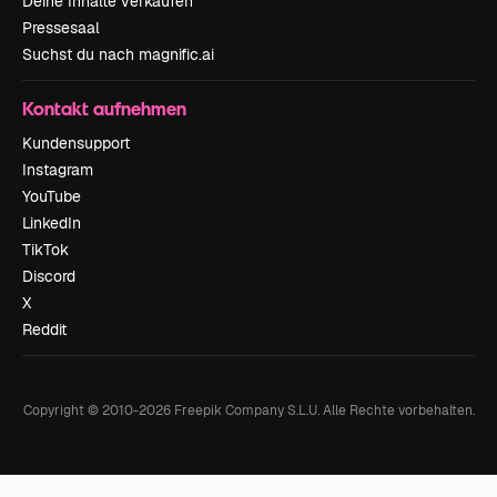
Deine Inhalte verkaufen
Pressesaal
Suchst du nach magnific.ai
Kontakt aufnehmen
Kundensupport
Instagram
YouTube
LinkedIn
TikTok
Discord
X
Reddit
Copyright © 2010-
2026
Freepik Company S.L.U.
Alle Rechte vorbehalten
.