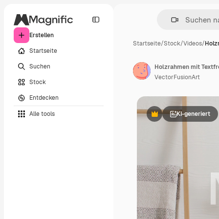
Erstellen
Startseite
/
Stock
/
Videos
/
Holz
Startseite
Suchen
VectorFusionArt
Stock
Entdecken
Alle tools
KI-generiert
Premium