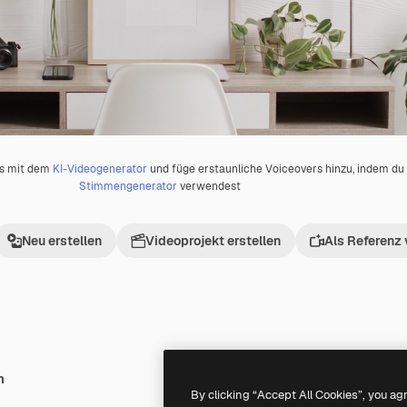
os mit dem
KI-Videogenerator
und füge erstaunliche Voiceovers hinzu, indem d
Stimmengenerator
verwendest
Neu erstellen
Videoprojekt erstellen
Als Referenz
h
Premium
Premium
Generiert von KI
By clicking “Accept All Cookies”, you ag