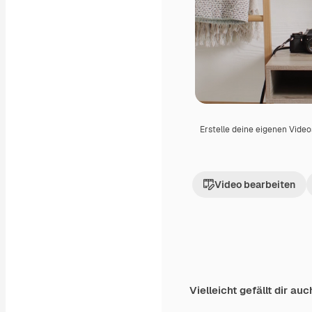
Erstelle deine eigenen Vide
Video bearbeiten
Vielleicht gefällt dir auc
Premium
Premium
Generiert von KI