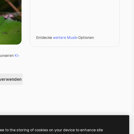
Entdecke
weitere Musik
-Optionen
u unseren
KI-
 verwenden
Premium
Premium
Premium
Premium
Generiert von KI
ree to the storing of cookies on your device to enhance site