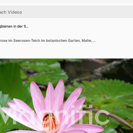
gbienen in der S…
Honigbienen in der Seerose im Seerosen-Teich im botanischen Garten, Mahe, Seychellen