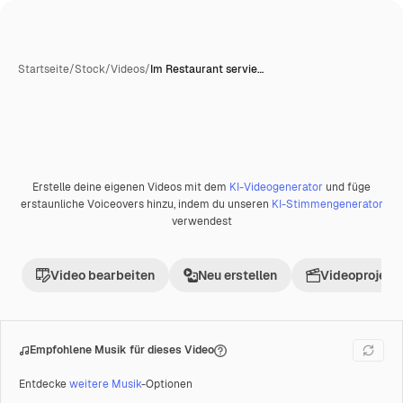
Startseite
/
Stock
/
Videos
/
Im Restaurant servie…
Erstelle deine eigenen Videos mit dem
KI-Videogenerator
und füge
Premium
erstaunliche Voiceovers hinzu, indem du unseren
KI-Stimmengenerator
verwendest
Video bearbeiten
Neu erstellen
Videoprojekt 
Empfohlene Musik für dieses Video
Entdecke
weitere Musik
-Optionen