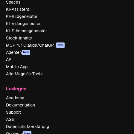
Spaces
KI-Assistent
KI-Bildgenerator
KI-Videogenerator
KI-Stimmengenerator
Stock-Inhalte
MCP für Claude/ChatGPT
Neu
Agenten
Neu
API
Mobile App
Alle Magnific-Tools
Loslegen
Academy
Dokumentation
Support
AGB
Datenschutzerklärung
Originale
Neu