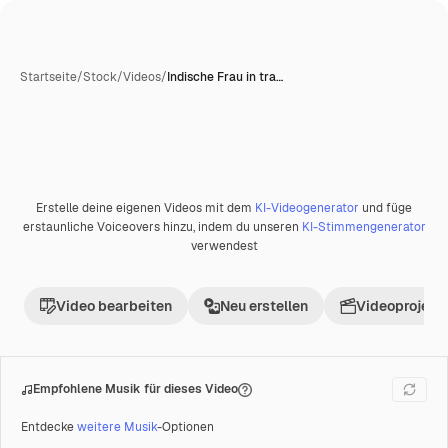
Startseite
/
Stock
/
Videos
/
Indische Frau in tra…
KI-generiert
Erstelle deine eigenen Videos mit dem
KI-Videogenerator
und füge
Premium
erstaunliche Voiceovers hinzu, indem du unseren
KI-Stimmengenerator
verwendest
Video bearbeiten
Neu erstellen
Videoprojekt 
Empfohlene Musik für dieses Video
Entdecke
weitere Musik
-Optionen