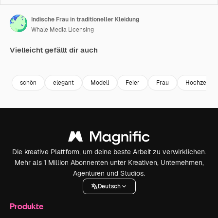
Indische Frau in traditioneller Kleidung
Whale Media Licensing
Vielleicht gefällt dir auch
Premium
Premium
Generiert von KI
Premium
Premium
Generiert v
schön
elegant
Modell
Feier
Frau
Hochzeit
Die kreative Plattform, um deine beste Arbeit zu verwirklichen.
Mehr als 1 Million Abonnenten unter Kreativen, Unternehmen,
Agenturen und Studios.
Deutsch
Produkte