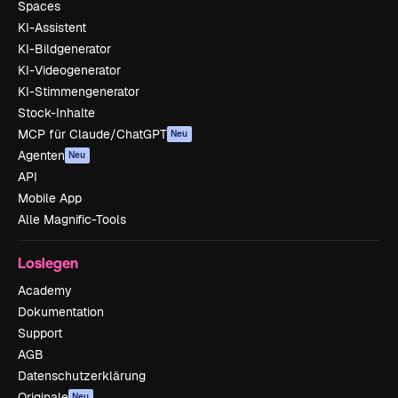
Spaces
KI-Assistent
KI-Bildgenerator
KI-Videogenerator
KI-Stimmengenerator
Stock-Inhalte
MCP für Claude/ChatGPT
Neu
Agenten
Neu
API
Mobile App
Alle Magnific-Tools
Loslegen
Academy
Dokumentation
Support
AGB
Datenschutzerklärung
Originale
Neu