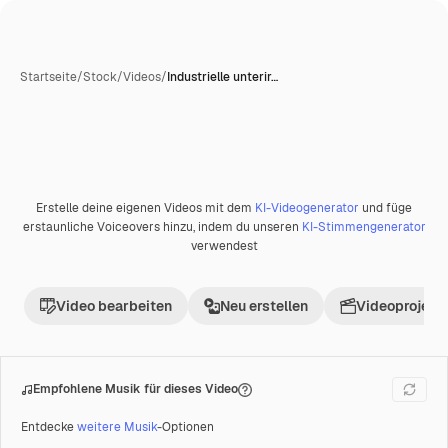
Startseite
/
Stock
/
Videos
/
Industrielle unterir…
Erstelle deine eigenen Videos mit dem
KI-Videogenerator
und füge
Premium
erstaunliche Voiceovers hinzu, indem du unseren
KI-Stimmengenerator
verwendest
Video bearbeiten
Neu erstellen
Videoprojekt 
Empfohlene Musik für dieses Video
Entdecke
weitere Musik
-Optionen