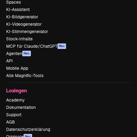
Spaces
KI-Assistent
KI-Bildgenerator
KI-Videogenerator
KI-Stimmengenerator
Stock-Inhalte
MCP für Claude/ChatGPT
Neu
Agenten
Neu
API
Mobile App
Alle Magnific-Tools
Loslegen
Academy
Dokumentation
Support
AGB
Datenschutzerklärung
Originale
Neu