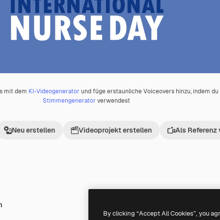
os mit dem
KI-Videogenerator
und füge erstaunliche Voiceovers hinzu, indem d
Stimmengenerator
verwendest
Neu erstellen
Videoprojekt erstellen
Als Referenz
h
Premium
Premium
By clicking “Accept All Cookies”, you ag