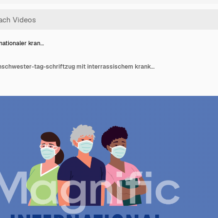
nationaler kran…
Internationaler krankenschwester-tag-schriftzug mit interrassischem krankenpfleger-personal