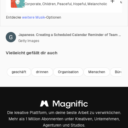
Corporate
,
Children
,
Peaceful
,
Hopeful
,
Melancholic
Entdecke
weitere Musik
-Optionen
Japanese. Creating a Scheduled Calendar Reminder of Team Meeting in To Do List. Create Work or School Arrangement Commitment Due Date Schedule Prompt in Personal Organizer Datebook.
Getty Images
Vielleicht gefällt dir auch
Premium
Premium
Premium
Premium
Generiert v
geschäft
drinnen
Organisation
Menschen
Büro
Die kreative Plattform, um deine beste Arbeit zu verwirklichen.
Mehr als 1 Million Abonnenten unter Kreativen, Unternehmen,
Agenturen und Studios.