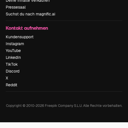
Deine Inhalte verkaufen
Pressesaal
Suchst du nach magnific.ai
Kontakt aufnehmen
Kundensupport
Instagram
YouTube
LinkedIn
TikTok
Discord
X
Reddit
Copyright © 2010-
2026
Freepik Company S.L.U.
Alle Rechte vorbehalten
.