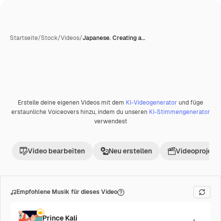
Startseite
/
Stock
/
Videos
/
Japanese. Creating a…
Erstelle deine eigenen Videos mit dem
KI-Videogenerator
und füge
Premium
erstaunliche Voiceovers hinzu, indem du unseren
KI-Stimmengenerator
verwendest
Video bearbeiten
Neu erstellen
Videoprojekt 
Empfohlene Musik für dieses Video
Prince Kali