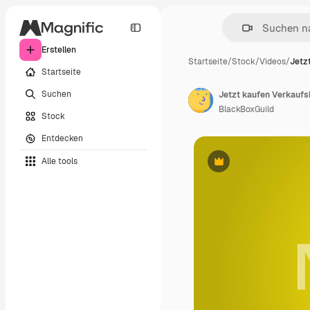
Erstellen
Startseite
/
Stock
/
Videos
/
Jetz
Startseite
Suchen
BlackBoxGuild
Stock
Entdecken
Alle tools
Premium