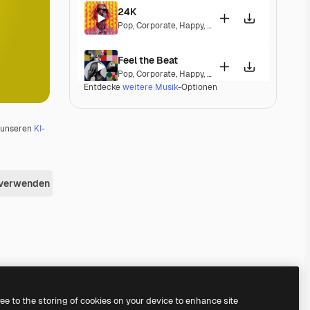
24K
Pop
,
Corporate
,
Happy
,
Energetic
,
Playful
,
Exciting
Feel the Beat
Pop
,
Corporate
,
Happy
,
Groovy
,
Energetic
,
Exciting
Entdecke
weitere Musik
-Optionen
Dominion
Pop
,
Electronic
,
Corporate
,
Happy
,
Groovy
,
Energet
u unseren
KI-
Freaky Trumpets
Pop
,
Electronic
,
Groovy
,
Energetic
,
Playful
,
Upbeat
 verwenden
A Different Life
Pop
,
Corporate
,
Happy
,
Groovy
,
Energetic
Nothing Can Stop Us
Pop
,
Electronic
,
Funk
,
Disco
,
Groovy
,
Energetic
,
So
Premium
Premium
Premium
Premium
ree to the storing of cookies on your device to enhance site