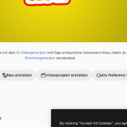
os mit dem
KI-Videogenerator
und füge erstaunliche Voiceovers hinzu, indem d
Stimmengenerator
verwendest
Neu erstellen
Videoprojekt erstellen
Als Referenz
h
Premium
Premium
By clicking “Accept All Cookies”, you ag