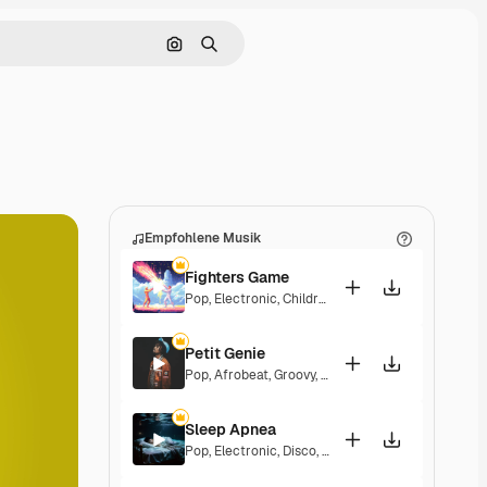
Nach Bild suchen
Suchen
Empfohlene Musik
Fighters Game
Pop
,
Electronic
,
Children
,
Synthwave
,
Epic
,
Energe
Petit Genie
Pop
,
Afrobeat
,
Groovy
,
Energetic
,
Upbeat
Sleep Apnea
Pop
,
Electronic
,
Disco
,
Groovy
,
Energetic
,
Soulful
,