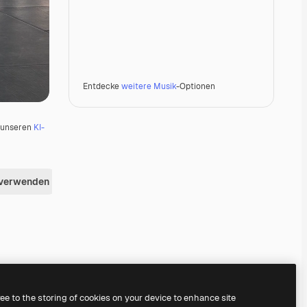
Entdecke
weitere Musik
-Optionen
u unseren
KI-
 verwenden
Premium
Premium
Premium
Premium
ree to the storing of cookies on your device to enhance site