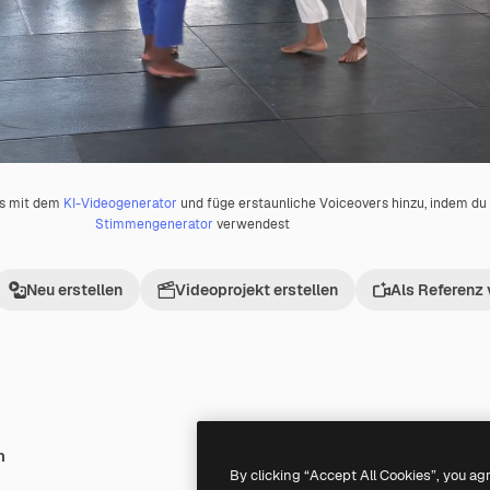
os mit dem
KI-Videogenerator
und füge erstaunliche Voiceovers hinzu, indem d
Stimmengenerator
verwendest
Neu erstellen
Videoprojekt erstellen
Als Referenz
h
Premium
Premium
By clicking “Accept All Cookies”, you ag