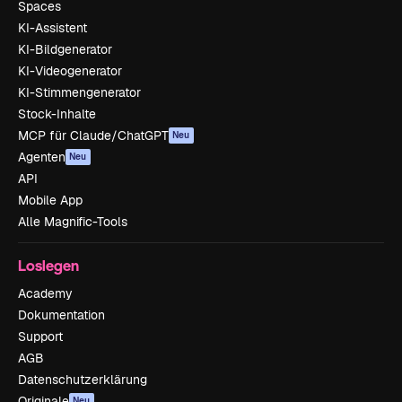
Spaces
KI-Assistent
KI-Bildgenerator
KI-Videogenerator
KI-Stimmengenerator
Stock-Inhalte
MCP für Claude/ChatGPT
Neu
Agenten
Neu
API
Mobile App
Alle Magnific-Tools
Loslegen
Academy
Dokumentation
Support
AGB
Datenschutzerklärung
Originale
Neu