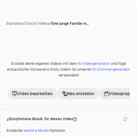
Startseite
/
Stock
/
Videos
/
Eine junge Familie m…
Erstelle deine eigenen Videos mit dem
KI-Videogenerator
und füge
Premium
erstaunliche Voiceovers hinzu, indem du unseren
KI-Stimmengenerator
verwendest
Video bearbeiten
Neu erstellen
Videoprojekt 
Empfohlene Musik für dieses Video
Entdecke
weitere Musik
-Optionen