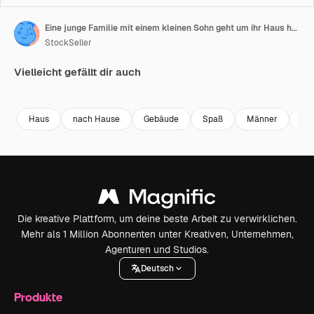
Eine junge Familie mit einem kleinen Sohn geht um ihr Haus herum. Sie halten das Baby an der Hand.
StockSeller
Vielleicht gefällt dir auch
Premium
Premium
Premium
Premium
Haus
nach Hause
Gebäude
Spaß
Männer
So
Die kreative Plattform, um deine beste Arbeit zu verwirklichen.
Mehr als 1 Million Abonnenten unter Kreativen, Unternehmen,
Agenturen und Studios.
Deutsch
Produkte