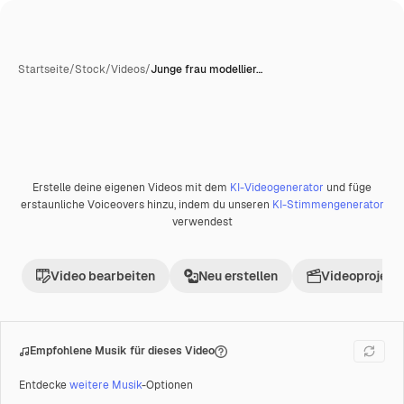
Startseite
/
Stock
/
Videos
/
Junge frau modellier…
Erstelle deine eigenen Videos mit dem
KI-Videogenerator
und füge
Premium
erstaunliche Voiceovers hinzu, indem du unseren
KI-Stimmengenerator
verwendest
Video bearbeiten
Neu erstellen
Videoprojekt 
Empfohlene Musik für dieses Video
Entdecke
weitere Musik
-Optionen