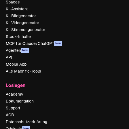
Spaces
KI-Assistent
KI-Bildgenerator
KI-Videogenerator
KI-Stimmengenerator
Stock-Inhalte
MCP für Claude/ChatGPT
Neu
Agenten
Neu
API
Mobile App
Alle Magnific-Tools
Loslegen
Academy
Dokumentation
Support
AGB
Datenschutzerklärung
Originale
Neu