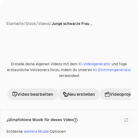
Startseite
/
Stock
/
Videos
/
Junge schwarze Frau …
Erstelle deine eigenen Videos mit dem
KI-Videogenerator
und füge
Premium
erstaunliche Voiceovers hinzu, indem du unseren
KI-Stimmengenerator
verwendest
Video bearbeiten
Neu erstellen
Videoprojekt 
Empfohlene Musik für dieses Video
Entdecke
weitere Musik
-Optionen