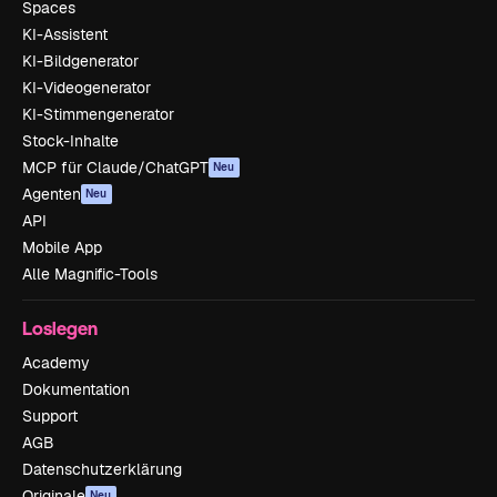
Spaces
KI-Assistent
KI-Bildgenerator
KI-Videogenerator
KI-Stimmengenerator
Stock-Inhalte
MCP für Claude/ChatGPT
Neu
Agenten
Neu
API
Mobile App
Alle Magnific-Tools
Loslegen
Academy
Dokumentation
Support
AGB
Datenschutzerklärung
Originale
Neu