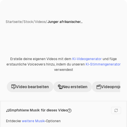
Startseite
/
Stock
/
Videos
/
Junger afrikanischer…
Erstelle deine eigenen Videos mit dem
KI-Videogenerator
und füge
Premium
erstaunliche Voiceovers hinzu, indem du unseren
KI-Stimmengenerator
verwendest
Video bearbeiten
Neu erstellen
Videoprojekt 
Empfohlene Musik für dieses Video
Entdecke
weitere Musik
-Optionen