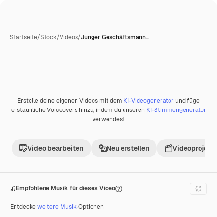
Startseite
/
Stock
/
Videos
/
Junger Geschäftsmann…
Erstelle deine eigenen Videos mit dem
KI-Videogenerator
und füge
Premium
erstaunliche Voiceovers hinzu, indem du unseren
KI-Stimmengenerator
verwendest
Video bearbeiten
Neu erstellen
Videoprojekt 
Empfohlene Musik für dieses Video
Entdecke
weitere Musik
-Optionen