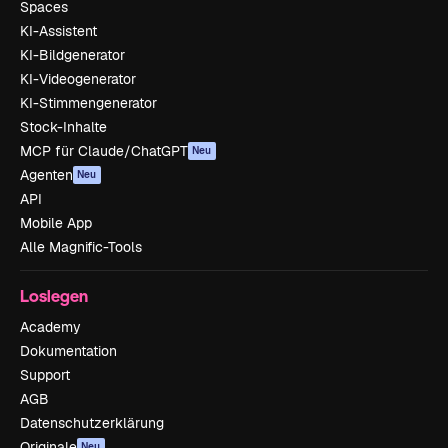
Spaces
KI-Assistent
KI-Bildgenerator
KI-Videogenerator
KI-Stimmengenerator
Stock-Inhalte
MCP für Claude/ChatGPT
Neu
Agenten
Neu
API
Mobile App
Alle Magnific-Tools
Loslegen
Academy
Dokumentation
Support
AGB
Datenschutzerklärung
Originale
Neu