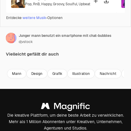
Pop
,
RnB
,
Happy
,
Groovy
,
Soulful
,
Upbeat
Entdecke
weitere Musik
-Optionen
Junger mann benutzt ein smartphone mit chat-bubbles
djvstock
Vielleicht gefällt dir auch
Premium
Premium
Premium
Premium
Mann
Design
Grafik
Illustration
Nachricht
Ko
Die kreative Plattform, um deine beste Arbeit zu verwirklichen.
Mehr als 1 Million Abonnenten unter Kreativen, Unternehmen,
Agenturen und Studios.