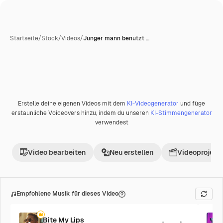
Startseite
/
Stock
/
Videos
/
Junger mann benutzt …
Erstelle deine eigenen Videos mit dem
KI-Videogenerator
und füge
Premium
erstaunliche Voiceovers hinzu, indem du unseren
KI-Stimmengenerator
verwendest
Video bearbeiten
Neu erstellen
Videoprojekt 
Empfohlene Musik für dieses Video
Bite My Lips