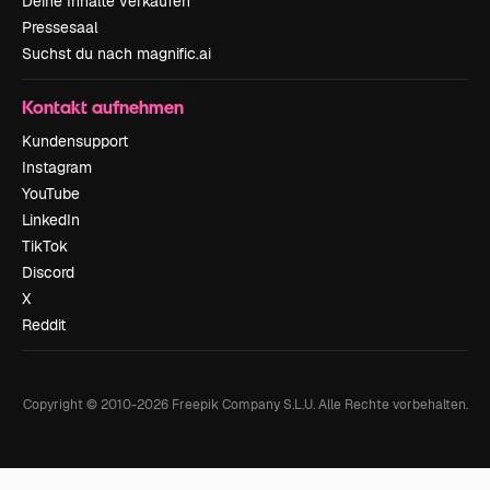
Deine Inhalte verkaufen
Pressesaal
Suchst du nach magnific.ai
Kontakt aufnehmen
Kundensupport
Instagram
YouTube
LinkedIn
TikTok
Discord
X
Reddit
Copyright © 2010-
2026
Freepik Company S.L.U.
Alle Rechte vorbehalten
.