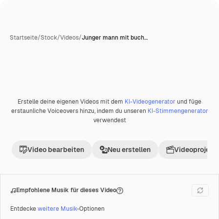
Startseite
/
Stock
/
Videos
/
Junger mann mit buch…
Erstelle deine eigenen Videos mit dem
KI-Videogenerator
und füge
Premium
erstaunliche Voiceovers hinzu, indem du unseren
KI-Stimmengenerator
verwendest
Video bearbeiten
Neu erstellen
Videoprojekt 
Empfohlene Musik für dieses Video
Entdecke
weitere Musik
-Optionen