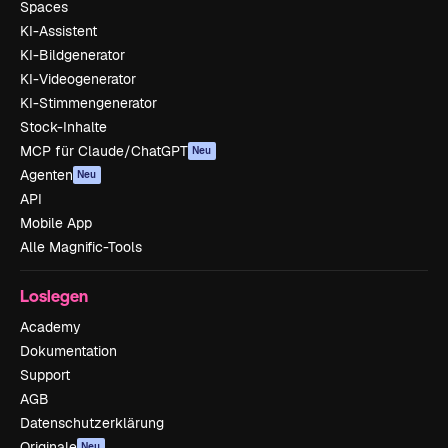
Spaces
KI-Assistent
KI-Bildgenerator
KI-Videogenerator
KI-Stimmengenerator
Stock-Inhalte
MCP für Claude/ChatGPT
Neu
Agenten
Neu
API
Mobile App
Alle Magnific-Tools
Loslegen
Academy
Dokumentation
Support
AGB
Datenschutzerklärung
Originale
Neu