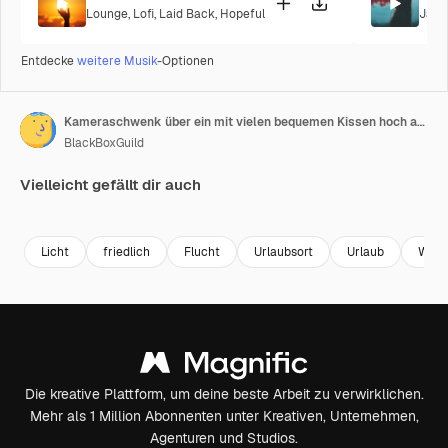
Lounge
,
Lofi
,
Laid Back
,
Hopeful
Jazz
Entdecke
weitere Musik
-Optionen
Kameraschwenk über ein mit vielen bequemen Kissen hoch aufgetürmtes Hotelbett in einer Suite.
BlackBoxGuild
Vielleicht gefällt dir auch
Premium
Premium
Premium
Premium
Licht
friedlich
Flucht
Urlaubsort
Urlaub
Weiß
Die kreative Plattform, um deine beste Arbeit zu verwirklichen.
Mehr als 1 Million Abonnenten unter Kreativen, Unternehmen,
Agenturen und Studios.