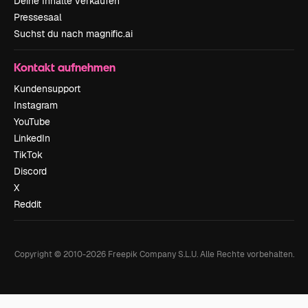
Deine Inhalte verkaufen
Pressesaal
Suchst du nach magnific.ai
Kontakt aufnehmen
Kundensupport
Instagram
YouTube
LinkedIn
TikTok
Discord
X
Reddit
Copyright © 2010-
2026
Freepik Company S.L.U.
Alle Rechte vorbehalten
.