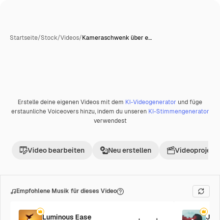
Startseite
/
Stock
/
Videos
/
Kameraschwenk über e…
Erstelle deine eigenen Videos mit dem
KI-Videogenerator
und füge
Premium
erstaunliche Voiceovers hinzu, indem du unseren
KI-Stimmengenerator
verwendest
Video bearbeiten
Neu erstellen
Videoprojekt 
Empfohlene Musik für dieses Video
Luminous Ease
Jaz