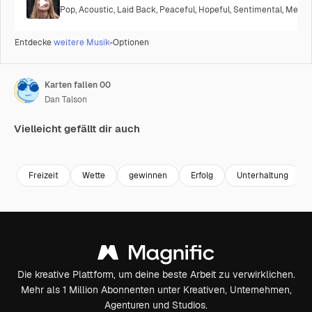
Pop
,
Acoustic
,
Laid Back
,
Peaceful
,
Hopeful
,
Sentimental
,
Melanc
Entdecke
weitere Musik
-Optionen
Karten fallen 00
Dan Talson
Vielleicht gefällt dir auch
Premium
Premium
Generiert von KI
Premium
Premium
Generiert v
Freizeit
Wette
gewinnen
Erfolg
Unterhaltung
Die kreative Plattform, um deine beste Arbeit zu verwirklichen.
Mehr als 1 Million Abonnenten unter Kreativen, Unternehmen,
Agenturen und Studios.