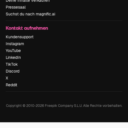
Deine Inhalte verkaufen
Pressesaal
Suchst du nach magnific.ai
Kontakt aufnehmen
Kundensupport
Instagram
YouTube
LinkedIn
TikTok
Discord
X
Reddit
Copyright © 2010-
2026
Freepik Company S.L.U.
Alle Rechte vorbehalten
.