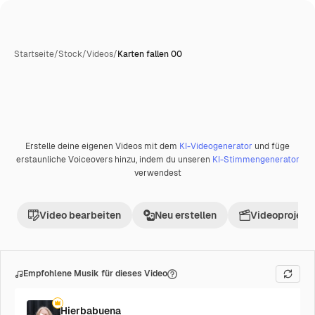
Startseite
/
Stock
/
Videos
/
Karten fallen 00
Erstelle deine eigenen Videos mit dem
KI-Videogenerator
und füge
Premium
erstaunliche Voiceovers hinzu, indem du unseren
KI-Stimmengenerator
verwendest
Video bearbeiten
Neu erstellen
Videoprojekt 
Empfohlene Musik für dieses Video
Hierbabuena