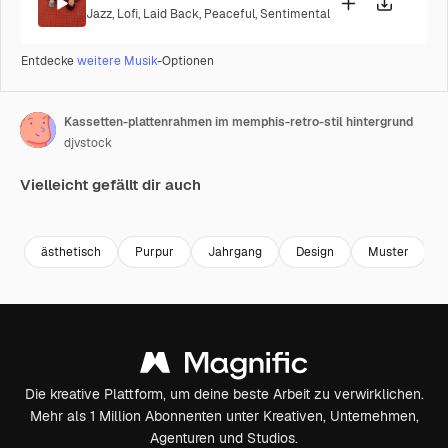
Jazz
,
Lofi
,
Laid Back
,
Peaceful
,
Sentimental
Entdecke
weitere Musik
-Optionen
Kassetten-plattenrahmen im memphis-retro-stil hintergrund
djvstock
Vielleicht gefällt dir auch
Premium
Premium
Generiert von KI
Premium
Premium
Generiert v
ästhetisch
Purpur
Jahrgang
Design
Muster
I
Die kreative Plattform, um deine beste Arbeit zu verwirklichen.
Mehr als 1 Million Abonnenten unter Kreativen, Unternehmen,
Agenturen und Studios.