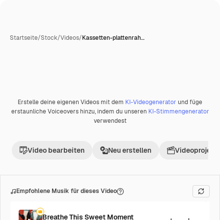
Startseite
/
Stock
/
Videos
/
Kassetten-plattenrah…
Erstelle deine eigenen Videos mit dem
KI-Videogenerator
und füge
Premium
erstaunliche Voiceovers hinzu, indem du unseren
KI-Stimmengenerator
verwendest
Video bearbeiten
Neu erstellen
Videoprojekt 
Empfohlene Musik für dieses Video
Breathe This Sweet Moment