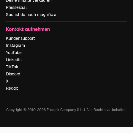
Deine Inhalte verkaufen
Pressesaal
Suchst du nach magnific.ai
Kontakt aufnehmen
Kundensupport
Instagram
YouTube
LinkedIn
TikTok
Discord
X
Reddit
Copyright © 2010-
2026
Freepik Company S.L.U.
Alle Rechte vorbehalten
.